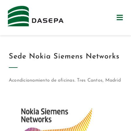
Saltar
al
contenido
Togg
Navi
LA EMPRESA
Sede Nokia Siemens Networks
EQUIPO
OBRAS
Acondicionamiento de oficinas. Tres Cantos, Madrid
CLIENTES
CONTACTO