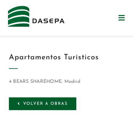
Saltar
al
contenido
Togg
Navi
LA EMPRESA
Apartamentos Turísticos
EQUIPO
OBRAS
4 BEARS SHAREHOME. Madrid
CLIENTES
VOLVER A OBRAS
CONTACTO